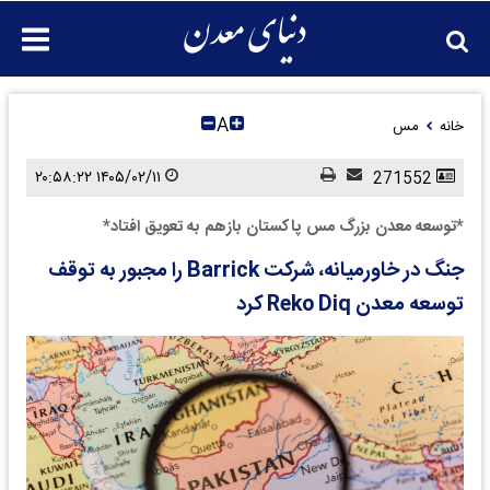
A
خانه
مس
۱۴۰۵/۰۲/۱۱ ۲۰:۵۸:۲۲
271552
*توسعه معدن بزرگ مس پاکستان بازهم به تعویق افتاد*
جنگ‌ در خاورمیانه، شرکت Barrick را مجبور به توقف
توسعه‌ معدن Reko Diq کرد