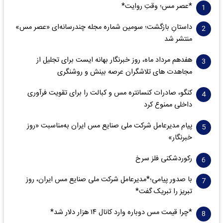
*عصر مس؛ وقتِ روایت*
داستانِ بازگشت؛ سومین شماره مجله چندرسانه‌ای «عصر مس»
منتشر شد
هفدهم مرداد ماه، روز خبرنگار بهانه ایست برای تجلیل از
مجاهدت های تلاشگران عرصه بینش و روشنگری
کنگو، صادرات کنسانتره مس و کبالت را برای تقویت فرآوری
داخلی ممنوع کرد
پیام مدیرعامل شرکت ملی صنایع مس ایران به‌مناسبت «روز
خبرنگار»
رکوردشکنی فلز سرخ
با صدور پیامی؛*مدیرعامل شرکت ملی صنایع مس ایران، روز
تبریز را تبریک گفت*
*چرا قیمت مس دوباره وارد کانال ۱۴ هزار دلار شد*