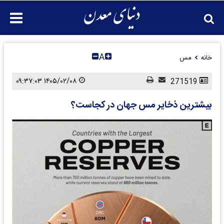
A
خانه
مس
۱۴۰۵/۰۲/۰۸ ۰۹:۳۷:۰۳
271519
بیشترین ذخایر مس جهان در کجاست؟