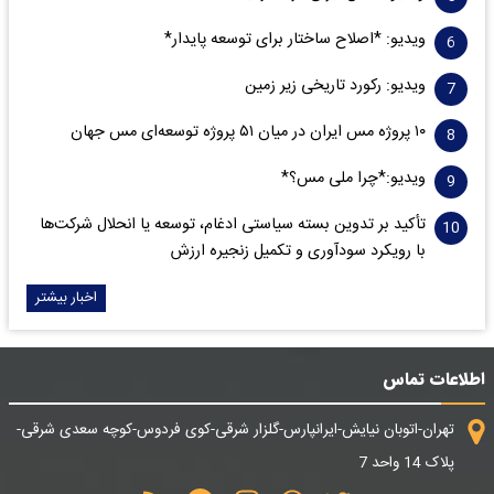
ویدیو: *اصلاح ساختار برای توسعه پایدار*
ویدیو: رکورد تاریخی زیر زمین
۱۰ پروژه مس ایران در میان ۵۱ پروژه توسعه‌ای مس جهان
ویدیو:*چرا ملی مس؟*
تأکید بر تدوین بسته سیاستی ادغام، توسعه یا انحلال شرکت‌ها
با رویکرد سودآوری و تکمیل زنجیره ارزش
اخبار بیشتر
اطلاعات تماس
تهران-اتوبان نیایش-ایرانپارس-گلزار شرقی-کوی فردوس-کوچه سعدی شرقی-
پلاک 14 واحد 7