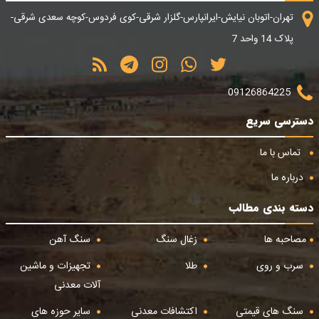
تهران-اتوبان نیایش-ایرانپارس-گلزار شرقی-کوی فردوس-کوچه سعدی شرقی-
پلاک 14 واحد 7
09126864225
دسترسی سریع
تماس با ما
درباره ما
دسته بندی مطالب
مصاحبه ها
زغال سنگ
سنگ آهن
سرب و روی
طلا
تجهیزات و ماشین
آلات معدنی
سنگ های قیمتی
اکتشافات معدنی
سایر حوزه های