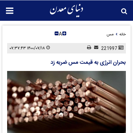
A
خانه
مس
۱۴۰۰/۰۷/۱۸ ۰۷:۳۷:۴۳
221997
بحران انرژی به قیمت مس ضربه زد