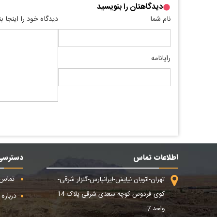
دیدگاهتان را بنویسید
نام شما
دیدگاه خود را اینجا ب
رایانامه
اطلاعات تماس
دسترسی
تماس ب
تهران-اتوبان نیایش-ایرانپارس-گلزار شرقی-
کوی فردوس-کوچه سعدی شرقی-پلاک 14
درباره م
واحد 7