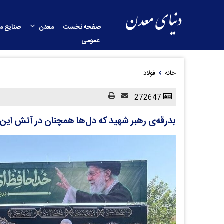
صفحه نخست
معدن
صنایع م
عمومی
خانه
فولاد
272647
بدرقه‌ی رهبر شهید که دل‌ها همچنان در آتش ای