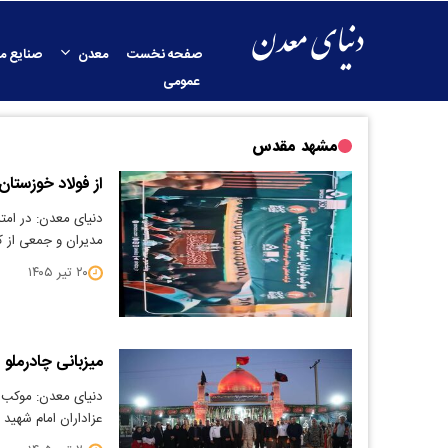
صفحه نخست
معدن
صنایع م
عمومی
مشهد مقدس
از فولاد خوزستا
دنیای معدن: در امت
مدیران و جمعی از ک
۲۰ تیر ۱۴۰۵
میزبانی چادرملو
دنیای معدن: موکب 
عزاداران امام شهید