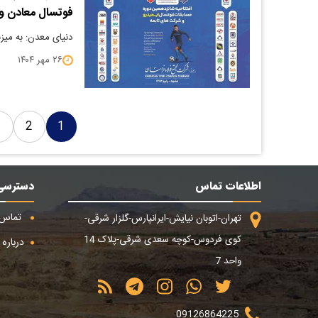
فوتسال معادن و 
دنیای معدن: به می
۲۶ مهر ۱۴۰۴
3
2
1
اطلاعات تماس
دسترسی
تماس ب
تهران-اتوبان نیایش-ایرانپارس-گلزار شرقی-
کوی فردوس-کوچه سعدی شرقی-پلاک 14
درباره م
واحد 7
09126864225