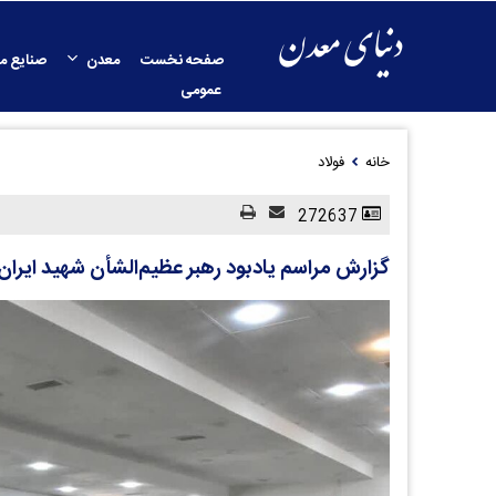
صفحه نخست
معدن
صنایع م
عمومی
خانه
فولاد
272637
گزارش مراسم یادبود رهبر عظیم‌الشأن شهید ایران