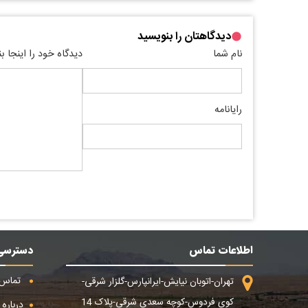
دیدگاهتان را بنویسید
نام شما
دیدگاه خود را اینجا ب
رایانامه
اطلاعات تماس
دسترسی
تماس ب
تهران-اتوبان نیایش-ایرانپارس-گلزار شرقی-
کوی فردوس-کوچه سعدی شرقی-پلاک 14
درباره م