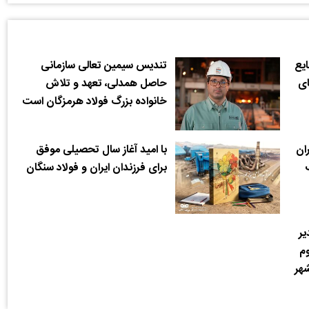
یع
تندیس سیمین تعالی سازمانی
ای
حاصل همدلی، تعهد و تلاش
خانواده بزرگ فولاد هرمزگان است
ران
با امید آغاز سال تحصیلی موفق
برای فرزندان ایران و فولاد سنگان
یر
وم
شهر