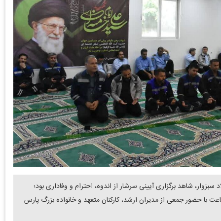
سبزوار، شاهد برگزاری آیینی سرشار از اندوه، احترام و وفاداری بود؛
ماعت با حضور جمعی از مدیران ارشد، کارکنان متعهد و خانواده بزرگ پارس