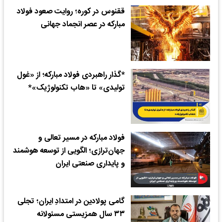
ققنوس در کوره؛ روایت صعود فولاد
مبارکه در عصر انجماد جهانی
*گذار راهبردی فولاد مبارکه؛ از «غول
تولیدی» تا «هاب تکنولوژیک»*
فولاد مبارکه در مسیر تعالی و
جهان‌ترازی؛ الگویی از توسعه هوشمند
و پایداری صنعتی ایران
گامی پولادین در امتدادِ ایران؛ تجلی
۳۳ سال همزیستی مسئولانه