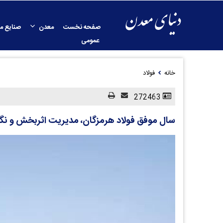
صفحه نخست
معدن
صنایع م
عمومی
خانه
فولاد
272463
سال موفق فولاد هرمزگان، مدیریت اثربخش و نگاه 