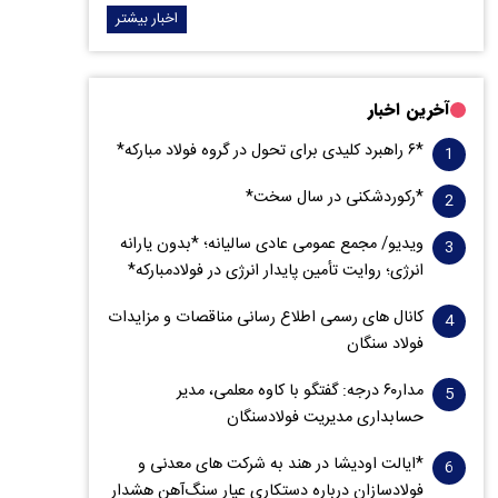
اخبار بیشتر
آخرین اخبار
*۶ راهبرد کلیدی برای تحول در گروه فولاد مبارکه*
*رکوردشکنی در سال سخت*
ویدیو/ مجمع عمومی عادی سالیانه؛ *بدون یارانه
انرژی؛ روایت تأمین پایدار انرژی در فولادمبارکه*
کانال های رسمی اطلاع رسانی مناقصات و مزایدات
فولاد سنگان
مدار‌۶٠ درجه: گفتگو با کاوه معلمی، مدیر
حسابداری مدیریت فولادسنگان
*ایالت اودیشا در هند به شرکت های معدنی و
فولادسازان درباره دستکاری عیار سنگ‌آهن هشدار