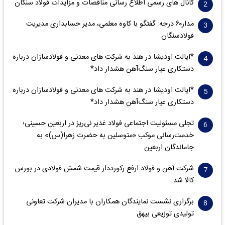
کانال های رسمی اطلاع رسانی مناقصات و مزایدات فولاد سنگان
مدار‌۶٠ درجه: گفتگو با کاوه معلمی، مدیر حسابداری مدیریت
فولادسنگان
*ایالت اودیشا در هند به شرکت های معدنی و فولادسازان درباره
دستکاری عیار سنگ‌آهن هشدار داد*
*ایالت اودیشا در هند به شرکت های معدنی و فولادسازان درباره
دستکاری عیار سنگ‌آهن هشدار داد*
تجلی مسئولیت اجتماعی فولاد غدیر نی‌ریز در اربعین حسینی؛
خدمت‌رسانی موکب «متوسلین به حضرت زهرا(س)» به
جاماندگان اربعین
شرکت آهن و فولاد ارفع رکورددار قیمت شمش فولادی در بورس
کالا شد
برگزاری نشست نمایندگان همکاران با مدیران شرکت تعاونی
تولیدی توزیعی بیهق