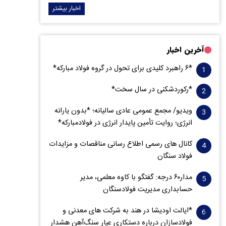
اخبار بیشتر
آخرین اخبار
*۶ راهبرد کلیدی برای تحول در گروه فولاد مبارکه*
*رکوردشکنی در سال سخت*
ویدیو/ مجمع عمومی عادی سالیانه؛ *بدون یارانه
انرژی؛ روایت تأمین پایدار انرژی در فولادمبارکه*
کانال های رسمی اطلاع رسانی مناقصات و مزایدات
فولاد سنگان
مدار‌۶٠ درجه: گفتگو با کاوه معلمی، مدیر
حسابداری مدیریت فولادسنگان
*ایالت اودیشا در هند به شرکت های معدنی و
فولادسازان درباره دستکاری عیار سنگ‌آهن هشدار