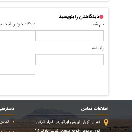
دیدگاهتان را بنویسید
نام شما
دیدگاه خود را اینجا ب
رایانامه
اطلاعات تماس
دسترسی
تماس ب
تهران-اتوبان نیایش-ایرانپارس-گلزار شرقی-
کوی فردوس-کوچه سعدی شرقی-پلاک 14
درباره م