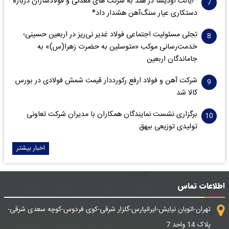
*ایالت اودیشا در هند به شرکت های معدنی و فولادسازان درباره
دستکاری عیار سنگ‌آهن هشدار داد*
تجلی مسئولیت اجتماعی فولاد غدیر نی‌ریز در اربعین حسینی؛
خدمت‌رسانی موکب «متوسلین به حضرت زهرا(س)» به
جاماندگان اربعین
شرکت آهن و فولاد ارفع رکورددار قیمت شمش فولادی در بورس
کالا شد
برگزاری نشست نمایندگان همکاران با مدیران شرکت تعاونی
تولیدی توزیعی بیهق
اخبار بیشتر
اطلاعات تماس
تهران-اتوبان نیایش-ایرانپارس-گلزار شرقی-کوی فردوس-کوچه سعدی شرقی-
پلاک 14 واحد 7