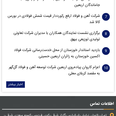
جاماندگان اربعین
شرکت آهن و فولاد ارفع رکورددار قیمت شمش فولادی در بورس
کالا شد
برگزاری نشست نمایندگان همکاران با مدیران شرکت تعاونی
تولیدی توزیعی بیهق
بازدید استاندار خوزستان از محل خدمت‌رسانی شرکت فولاد
اکسین خوزستان به زائران اربعین حسینی
اعزام کاروان پیاده‌روی اربعینِ شرکت توسعه آهن و فولاد گل‌گهر
به مقصد کربلای معلی
اخبار بیشتر
اطلاعات تماس
تهران-اتوبان نیایش-ایرانپارس-گلزار شرقی-کوی فردوس-کوچه سعدی شرقی-