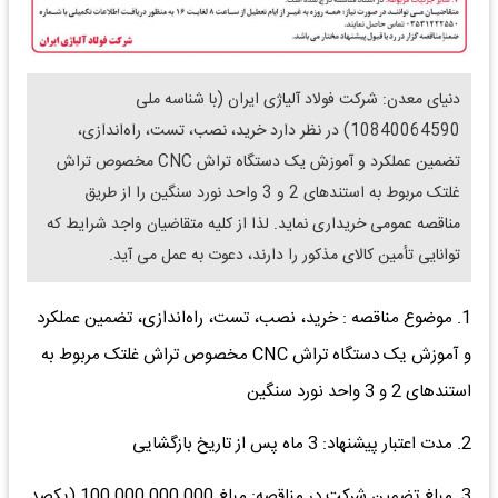
دنیای معدن: شرکت فولاد آلیاژی ایران (با شناسه ملی
10840064590) در نظر دارد خرید، نصب، تست، راه‌اندازی،
تضمین عملکرد و آموزش یک دستگاه تراش CNC مخصوص تراش
غلتک مربوط به استندهای 2 و 3 واحد نورد سنگین را از طریق
مناقصه عمومی خریداری نماید. لذا از کلیه متقاضیان واجد شرایط که
توانایی تأمین کالای مذکور را دارند، دعوت به عمل می آید.
1. موضوع مناقصه : خرید، نصب، تست، راه‌اندازی، تضمین عملکرد
و آموزش یک دستگاه تراش CNC مخصوص تراش غلتک مربوط به
استندهای 2 و 3 واحد نورد سنگین
2. مدت اعتبار پیشنهاد: 3 ماه پس از تاریخ بازگشایی
3. مبلغ تضمین شرکت در مناقصه: مبلغ 100.000.000.000 (یکصد