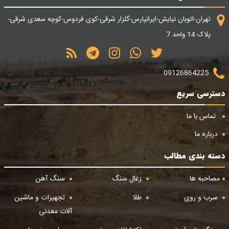
تهران-اتوبان نیایش-ایرانپارس-گلزار شرقی-کوی فردوس-کوچه سعدی شرقی-
پلاک 14 واحد 7
09126864225
دسترسی سریع
تماس با ما
درباره ما
دسته بندی مطالب
مصاحبه ها
زغال سنگ
سنگ آهن
سرب و روی
طلا
تجهیزات و ماشین
آلات معدنی