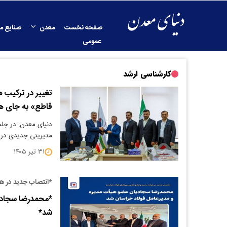
صفحه نخست
معدن
صنایع م
عمومی
کارشناسی ارشد
تغییر در ترکیب 
قاطع» به جای ها
دنیای معدن: در جلس
مدیریتی جدیدی در 
۳۱ تیر ۱۴۰۵
*انتصاب جدید در هی
*محمدرضا سجادی
شد*