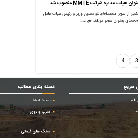
هیات مدیره شرکت MMTE منصوب شد
می از سوی محمدآقاجانلو معاون وزیر و رئیس هیات عامل
ه محمدی بعنوان عضو موظف هیات…
4
 سریع
دسته بندی مطالب
ا ما
مصاحبه ها
ا
سرب و روی
سنگ های قیمتی