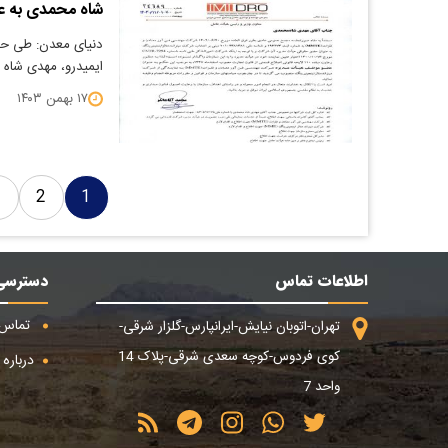
شاه محمدی به عنوان 
دنیای معدن: طی حک
ایمیدرو، مهدی شا
۱۷ بهمن ۱۴۰۳
3
2
1
اطلاعات تماس
دسترسی
تماس ب
تهران-اتوبان نیایش-ایرانپارس-گلزار شرقی-
کوی فردوس-کوچه سعدی شرقی-پلاک 14
درباره م
واحد 7