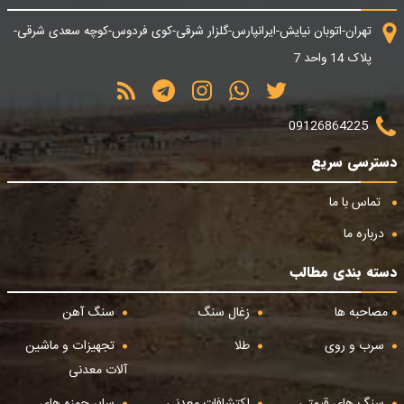
تهران-اتوبان نیایش-ایرانپارس-گلزار شرقی-کوی فردوس-کوچه سعدی شرقی-
پلاک 14 واحد 7
09126864225
دسترسی سریع
تماس با ما
درباره ما
دسته بندی مطالب
مصاحبه ها
زغال سنگ
سنگ آهن
سرب و روی
طلا
تجهیزات و ماشین
آلات معدنی
سنگ های قیمتی
اکتشافات معدنی
سایر حوزه های