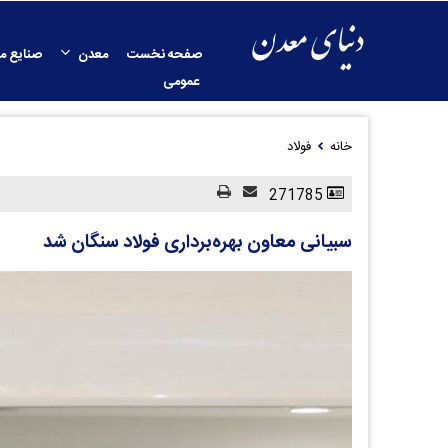
صفحه نخست
معدن
صنایع م
عمومی
خانه
فولاد
271785
سبیانی معاون بهره‌برداری فولاد سنگان شد