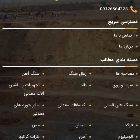
09126864225
دسترسی سریع
تماس با ما
درباره ما
دسته بندی مطالب
مصاحبه ها
زغال سنگ
سنگ آهن
سرب و روی
طلا
تجهیزات و ماشین
آلات معدنی
سنگ های قیمتی
اکتشافات معدنی
سایر حوزه های
معدنی
فولاد
سیمان
مس
آلومینیوم
آهن
فلزات گرانبها