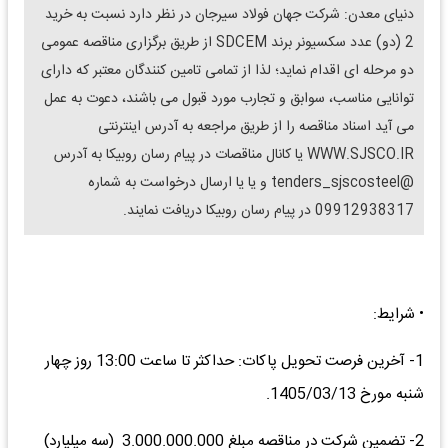
دنیای معدن: شرکت جهان فولاد سیرجان در نظر دارد نسبت به خرید
2 (دو) عدد سکسیونر برند SDCEM از طریق برگزاری مناقصه عمومی
دو مرحله ای اقدام نماید؛ لذا از تمامی تامین کنندگان معتبر که دارای
توانایی مناسب، سوابق و تجارب مورد قبول می باشند، دعوت به عمل
می آید اسناد مناقصه را از طریق مراجعه به آدرس اینترنتی
WWW.SJSCO.IR یا کانال مناقصات در پیام رسان روبیکا به آدرس
@tenders_sjscosteel و یا یا ارسال درخواست به شماره
09912938317 در پیام رسان روبیکا دریافت نمایند.
• شرایط:
1- آخرین فرصت تحویل پاکات: حداکثر تا ساعت 13:00 روز چهار
شنبه مورخ 1405/03/13.
2- تضمین شرکت در مناقصه مبلغ 3.000.000.000 (سه میلیارد)