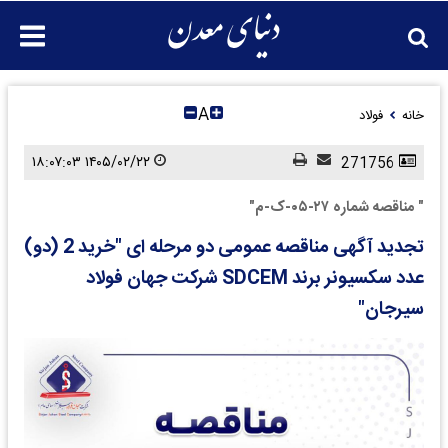
A
خانه
فولاد
۱۴۰۵/۰۲/۲۲ ۱۸:۰۷:۰۳
271756
" مناقصه شماره ۲۷-۰۵-ک-م"
تجدید آگهی مناقصه عمومی دو مرحله ای "خرید 2 (دو)
عدد سکسیونر برند SDCEM شرکت جهان فولاد
سیرجان"