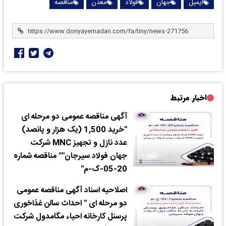
ایمیل
جهان
فولاد
معدن
مناقصه
اخبار مرتبط
آگهی مناقصه عمومی دو مرحله ای
"خرید 1,500 (یک هزار و پانصد)
عدد نازل و تجهیز MNC شرکت
جهان فولاد سیرجان"" مناقصه شماره
20-05-ک-م"
اصلاحیه اسناد آگهی مناقصه عمومی
دو مرحله ای " احداث سالن غذاخوری
پرسنل کارخانه احیاء مگامدول شرکت