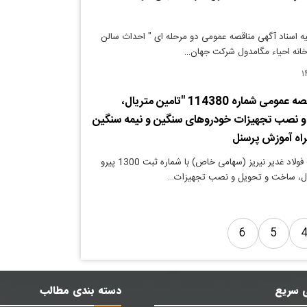
ه اسناد آگهی مناقصه عمومی دو مرحله ای " احداث سالن
خانه احیاء مگامدول شرکت جهان…
آگهی تمدید مناقصه عمومی شماره 114380 "تامین متریال،
 نصب تجهیزات خودروهای سنگین و نیمه سنگین
اه آموزش پرسنل
دنیای معدن: شرکت فولاد غدیر نی­ریز (سهامی خاص) با شماره ثبت 1300 پیرو
یال، ساخت و تحویل و نصب تجهیزات…
6
5
 سریع
دسته بندی مطالب