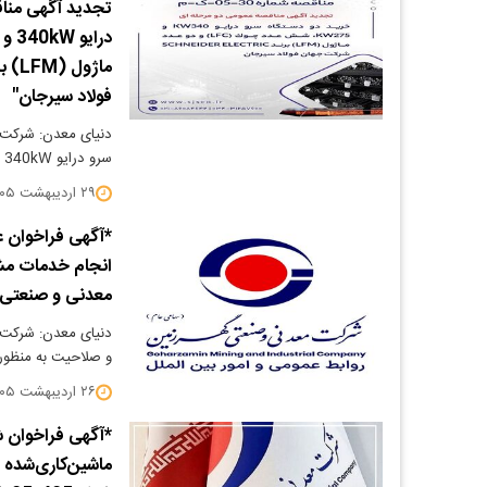
تجدید آگهی مناق
فولاد سیرجان"
دنیای معدن: شرکت ج
سرو درایو 340kW و 275kW، شش عدد چوک (LFC) و دو…
۲۹ اردیبهشت ۱۴۰۵
*آگهی فراخوان ع
انجام خدمات مشا
معدنی و صنعتی گهرزم
دنیای معدن: شرکت 
و صلاحیت به منظور
۲۶ اردیبهشت ۱۴۰۵
*آگهی فراخوان ش
ماشین‌کاری‌شده