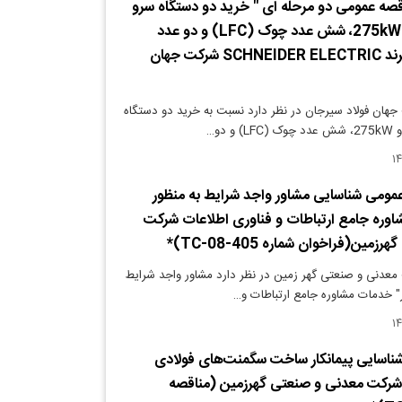
صه عمومی دو مرحله ای " خرید دو دستگاه سرو
درایو 340kW و 275kW، شش عدد چوک (LFC) و دو عدد
ماژول (LFM) برند SCHNEIDER ELECTRIC شرکت جهان
هان فولاد سیرجان در نظر دارد نسبت به خرید دو دستگاه
مومی شناسایی مشاور واجد شرایط به منظور
وره جامع ارتباطات و فناوری اطلاعات شرکت
ین(فراخوان شماره 405-TC-08)*
معدنی و صنعتی گهر زمین در نظر دارد مشاور واجد شرایط
" خدمات مشاوره جامع ارتباطات و…
ناسایی پیمانکار ساخت سگمنت‌های فولادی
 شرکت معدنی و صنعتی گهرزمین (مناقصه