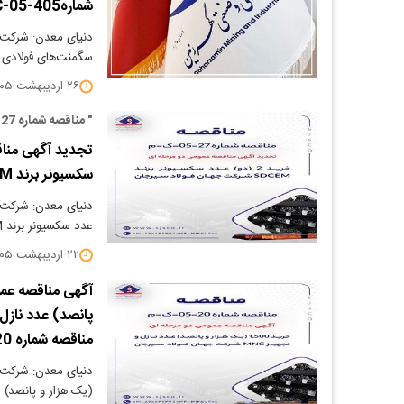
شماره405-TC-05)*
دنیای معدن: شرکت م
سگمنت‌های فولادی م
۲۶ اردیبهشت ۱۴۰۵
" مناقصه شماره 27-05-ک-م"
سکسیونر برند SDCEM شرکت جهان فولاد سیرجان"
عدد سکسیونر برند SDCEM از طریق برگزاری مناقصه عمومی…
۲۲ اردیبهشت ۱۴۰۵
مناقصه شماره 20-05-ک-م"
(یک هزار و پانصد) عدد ناز