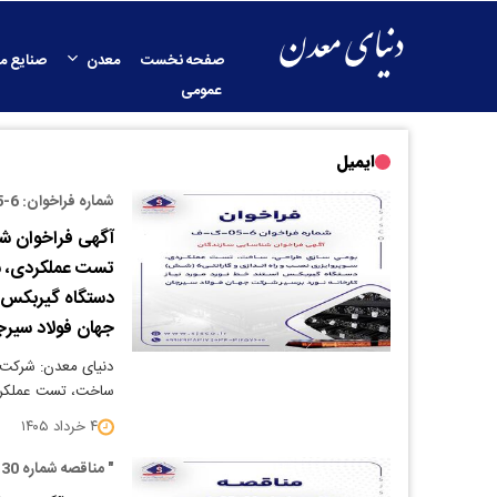
صفحه نخست
معدن
صنایع م
عمومی
ایمیل
شماره فراخوان: 6-05-ک-ف
آگهی فراخوان ش
دستگاه گیربکس اس
جهان فولاد سیرج
دنیای معدن: شرکت 
ساخت، تست عملکردی
۴ خرداد ۱۴۰۵
" مناقصه شماره 30-05-ک-م"