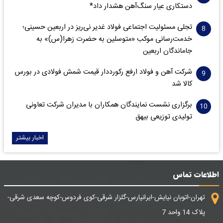
دستکاری عیار سنگ‌آهن هشدار داد*
تجلی مسئولیت اجتماعی فولاد غدیر نی‌ریز در اربعین حسینی؛
خدمت‌رسانی موکب «متوسلین به حضرت زهرا(س)» به
جاماندگان اربعین
شرکت آهن و فولاد ارفع رکورددار قیمت شمش فولادی در بورس
کالا شد
برگزاری نشست نمایندگان همکاران با مدیران شرکت تعاونی
تولیدی توزیعی بیهق
اخبار بیشتر
اطلاعات تماس
تهران-اتوبان نیایش-ایرانپارس-گلزار شرقی-کوی فردوس-کوچه سعدی شرقی-
پلاک 14 واحد 7