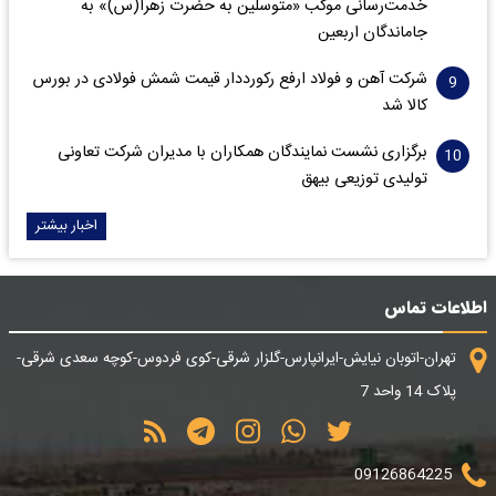
خدمت‌رسانی موکب «متوسلین به حضرت زهرا(س)» به
جاماندگان اربعین
شرکت آهن و فولاد ارفع رکورددار قیمت شمش فولادی در بورس
کالا شد
برگزاری نشست نمایندگان همکاران با مدیران شرکت تعاونی
تولیدی توزیعی بیهق
اخبار بیشتر
اطلاعات تماس
تهران-اتوبان نیایش-ایرانپارس-گلزار شرقی-کوی فردوس-کوچه سعدی شرقی-
پلاک 14 واحد 7
09126864225