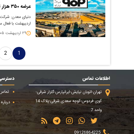
عرضه ۳۵۰ هزار تن ورق فولادی در ۱۳ نوبت توسط فولاد مبارکه
اردیبهشت با فعال سا
۲۹ اردیبهشت ۱۴۰۵
2
1
اطلاعات تماس
دسترسی
تماس ب
تهران-اتوبان نیایش-ایرانپارس-گلزار شرقی-
کوی فردوس-کوچه سعدی شرقی-پلاک 14
درباره م
واحد 7
09126864225