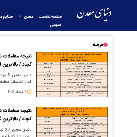
صفحه نخست
معدن
صنایع م
عمومی
عرضه
نتیجه معاملات ش
کچاد / بالاترین 
که با احتساب معاملات مچینگ 99د
۶ مرداد ۱۴۰۵
نتیجه معاملات ش
کچاد / بالاترین 
عرضه شد که با احت