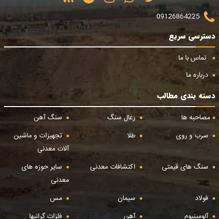
09126864225
دسترسی سریع
تماس با ما
درباره ما
دسته بندی مطالب
مصاحبه ها
زغال سنگ
سنگ آهن
سرب و روی
طلا
تجهیزات و ماشین
آلات معدنی
سنگ های قیمتی
اکتشافات معدنی
سایر حوزه های
معدنی
فولاد
سیمان
مس
آلومینیوم
آهن
فلزات گرانبها