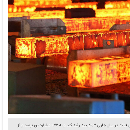
دنیای معدن: انجمن جهانی فولاد پیش بینی کرده تقاضای جهانی فولاد در سال جاری ۰.۳درصد رشد کند و به ۱.۷۲ میلیارد تن برسد و از