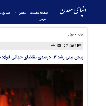
صفحه نخست
معدن
صنایع م
عمومی
خانه
فولاد
271382
پیش بینی رشد ۰.۳درصدی تقاضای جهانی فولاد در سال ۲۰۲۶؛ در ۲۰۲۷ رشد تقاضا ۲.۲درصد خواهد بود