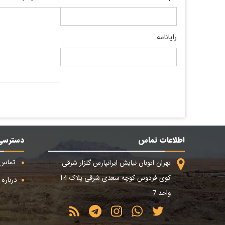
رایانامه
اطلاعات تماس
دسترسی
تماس ب
تهران-اتوبان نیایش-ایرانپارس-گلزار شرقی-
کوی فردوس-کوچه سعدی شرقی-پلاک 14
درباره م
واحد 7