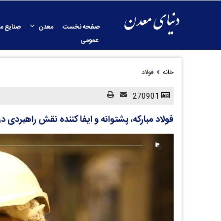
صفحه نخست
معدن
صنایع م
عمومی
خانه
فولاد
270901
فولاد مبارکه، پشتوانه و ایفا کننده نقش راهبردی د