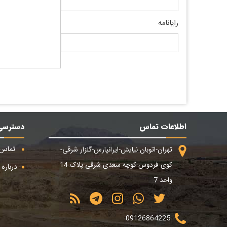
رایانامه
اطلاعات تماس
دسترسی
تماس ب
تهران-اتوبان نیایش-ایرانپارس-گلزار شرقی-
کوی فردوس-کوچه سعدی شرقی-پلاک 14
درباره م
واحد 7
09126864225