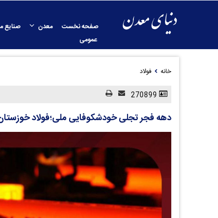
صفحه نخست
معدن
صنایع م
عمومی
خانه
فولاد
270899
دهه فجر تجلی خودشکوفایی ملی؛فولاد خوزستان، 