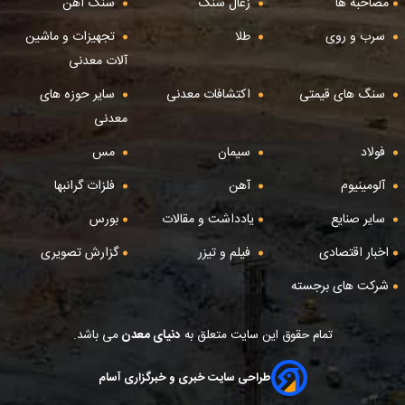
مصاحبه ها
زغال سنگ
سنگ آهن
سرب و روی
طلا
تجهیزات و ماشین
آلات معدنی
سنگ های قیمتی
اکتشافات معدنی
سایر حوزه های
معدنی
فولاد
سیمان
مس
آلومینیوم
آهن
فلزات گرانبها
سایر صنایع
یادداشت و مقالات
بورس
اخبار اقتصادی
فیلم و تیزر
گزارش تصویری
شرکت های برجسته
تمام حقوق این سایت متعلق به
دنیای معدن
می باشد.
طراحی سایت خبری و خبرگزاری آسام