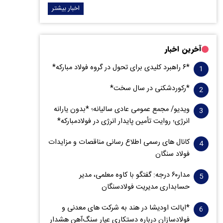
اخبار بیشتر
آخرین اخبار
*۶ راهبرد کلیدی برای تحول در گروه فولاد مبارکه*
*رکوردشکنی در سال سخت*
ویدیو/ مجمع عمومی عادی سالیانه؛ *بدون یارانه
انرژی؛ روایت تأمین پایدار انرژی در فولادمبارکه*
کانال های رسمی اطلاع رسانی مناقصات و مزایدات
فولاد سنگان
مدار‌۶٠ درجه: گفتگو با کاوه معلمی، مدیر
حسابداری مدیریت فولادسنگان
*ایالت اودیشا در هند به شرکت های معدنی و
فولادسازان درباره دستکاری عیار سنگ‌آهن هشدار