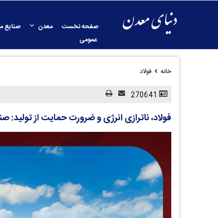
صفحه نخست
معدن
صنایع م
عمومی
خانه
فولاد
270641
فولاد، ناترازی انرژی و ضرورت حمایت از تولید: صنا