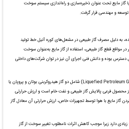
S یا جایگزینی گاز طبیعی با گاز مایع تحت عنوان ذخیره‌سازی و راه‌اندازی سیستم سوخت
شده، به دلیل مصرف گاز طبیعی در مشعل‌های کوره آنیل خط تولید
 در مواقع قطع گاز طبیعی، استفاده از گاز مایع به‌عنوان سوخت
ابل دسترس بوده و دانش فنی اجرای آن نیز در توان شرکت‌های داخلی
وی همچنین توضیح داد: گاز نفتی مایع‌شده یا ال‌پی‌جی (Liquefied Petroleum Gas) شامل دو گاز هیدروکربنی بوتان و پروپان یا
از محصول فرعی پالایش گاز طبیعی و نفت خام است و ارزش حرارتی
گاز طبیعی دارد. در سیستم SNG با ترکیب کردن گاز مایع با هوا توسط تجهیزات خاص، ارزش حرارتی آن معادل گاز
Wob در این فرآیند اهمیت زیادی دارد زیرا موجب کاهش اثرات نامطلوب تغییر سوخت از گاز