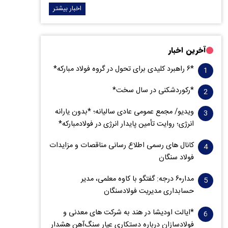
اخبار بیشتر
آخرین اخبار
*۶ راهبرد کلیدی برای تحول در گروه فولاد مبارکه*
*رکوردشکنی در سال سخت*
ویدیو/ مجمع عمومی عادی سالیانه؛ *بدون یارانه
انرژی؛ روایت تأمین پایدار انرژی در فولادمبارکه*
کانال های رسمی اطلاع رسانی مناقصات و مزایدات
فولاد سنگان
مدار‌۶٠ درجه: گفتگو با کاوه معلمی، مدیر
حسابداری مدیریت فولادسنگان
*ایالت اودیشا در هند به شرکت های معدنی و
فولادسازان درباره دستکاری عیار سنگ‌آهن هشدار