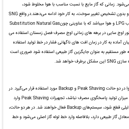
ی به گاز مایع در سیستم‌های سوخت جایگزین (SNG) می‌شود. زمانی که گاز مایع با نسبت مناسب با هوا مخلوط شود،
دستگاه‌های مصرف‌کننده بدون نیاز به هیچ‌گونه تنظیم مجدد و بدون تشخیص تغییر سوخت، به کار خود ادامه می‌دهند.در واقع SNG
یا گاز طبیعی مصنوعی سنتز شده مخلوط گازی حاصل از ترکیب LPG و هوا میباشد که با عناوینی چونSubstitution Natural Gas
یز شناخته میشود در دنیا از سیستم SNG به منظور اوج سایی در برهه های زمانی اوج مصرف فصل زمستان استفاده می
عنوان سیستم پشتیبان آماده به کار در زمان افت های ناگهانی فشار در خط تولید استفاده
. لازم به توضیح است در صورتی که بخواهند از گاز LPG به طور مستقیم به عنوان جایگزین گاز طبیعی استفاده شود ضروری است
خواهد شد.
مدیر مهندسی شرکت ورق خودرو گفت: مخلوط گاز مایع و هوا در دو حالت Peak Shaving و Backup مورد استفاده قرار می‌گیرد. در
حالت اول، هنگامی که فشار خطوط گاز طبیعی کاهش یابد و میزان تولید پاسخگوی مصرف نباشد، تجهیزات Peak Shaving وارد
مدار می‌شوند. همچنین در حالت دوم، اگر گاز طبیعی به هر دلیلی قطع شود، سیستم‌های Backup فعال خواهند شد. در هر دو حالت،
معادل گاز طبیعی دارد، بلافاصله وارد خط لوله گاز اصلی می‌شود و خط