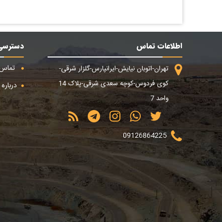
اطلاعات تماس
دسترسی
تماس ب
تهران-اتوبان نیایش-ایرانپارس-گلزار شرقی-
کوی فردوس-کوچه سعدی شرقی-پلاک 14
درباره م
واحد 7
09126864225