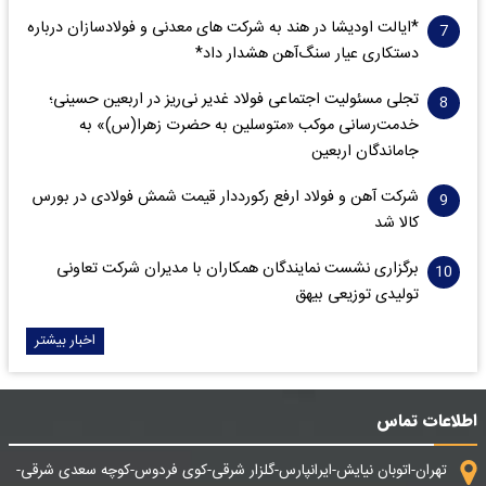
*ایالت اودیشا در هند به شرکت های معدنی و فولادسازان درباره
دستکاری عیار سنگ‌آهن هشدار داد*
تجلی مسئولیت اجتماعی فولاد غدیر نی‌ریز در اربعین حسینی؛
خدمت‌رسانی موکب «متوسلین به حضرت زهرا(س)» به
جاماندگان اربعین
شرکت آهن و فولاد ارفع رکورددار قیمت شمش فولادی در بورس
کالا شد
برگزاری نشست نمایندگان همکاران با مدیران شرکت تعاونی
تولیدی توزیعی بیهق
اخبار بیشتر
اطلاعات تماس
تهران-اتوبان نیایش-ایرانپارس-گلزار شرقی-کوی فردوس-کوچه سعدی شرقی-