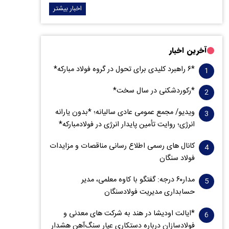
اخبار بیشتر
آخرین اخبار
*۶ راهبرد کلیدی برای تحول در گروه فولاد مبارکه*
*رکوردشکنی در سال سخت*
ویدیو/ مجمع عمومی عادی سالیانه؛ *بدون یارانه
انرژی؛ روایت تأمین پایدار انرژی در فولادمبارکه*
کانال های رسمی اطلاع رسانی مناقصات و مزایدات
فولاد سنگان
مدار‌۶٠ درجه: گفتگو با کاوه معلمی، مدیر
حسابداری مدیریت فولادسنگان
*ایالت اودیشا در هند به شرکت های معدنی و
فولادسازان درباره دستکاری عیار سنگ‌آهن هشدار