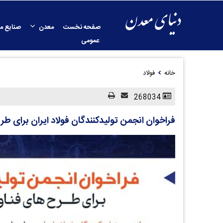
صفحه نخست
معدن
صنایع م
عمومی
خانه
فولاد
268034
فراخوان انجمن تولیدکنندگان فولاد ایران برای طر