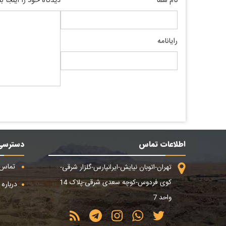
نام شما
دیدگاه خود را اینجا ب
رایانامه
اطلاعات تماس
دسترسی
تماس ب
تهران-اتوبان نیایش-ایرانپارس-گلزار شرقی-
کوی فردوس-کوچه سعدی شرقی-پلاک 14
درباره م
واحد 7