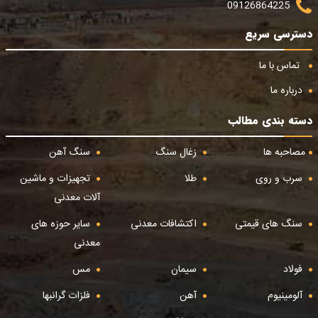
09126864225
دسترسی سریع
تماس با ما
درباره ما
دسته بندی مطالب
مصاحبه ها
زغال سنگ
سنگ آهن
سرب و روی
طلا
تجهیزات و ماشین
آلات معدنی
سنگ های قیمتی
اکتشافات معدنی
سایر حوزه های
معدنی
فولاد
سیمان
مس
آلومینیوم
آهن
فلزات گرانبها