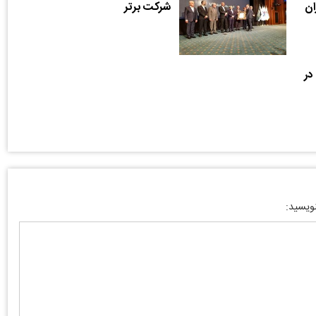
ان
شرکت برتر
در
نویسید: