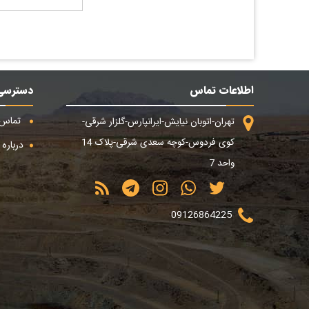
اطلاعات تماس
دسترسی
تماس ب
تهران-اتوبان نیایش-ایرانپارس-گلزار شرقی-
کوی فردوس-کوچه سعدی شرقی-پلاک 14
درباره م
واحد 7
09126864225