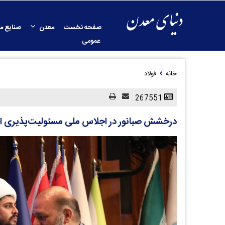
صفحه نخست
معدن
صنایع م
عمومی
خانه
فولاد
267551
درخشش صبانور در اجلاس ملی مسئولیت‌پذیری ا