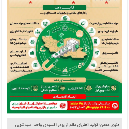
دنیای معدن: تولید آهنربای دائم از پودر اکسیدی واحد اسیدشویی