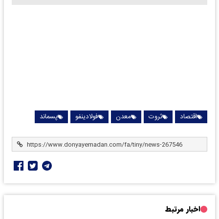
اقتصاد
ثروت
معدن
فولادینفو
پسماند
اخبار مرتبط