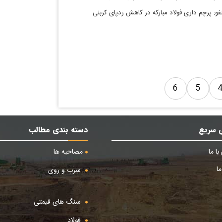
فو: پرچم داری فولاد مبارکه در کاهش ردپای کربنی
6
5
 سریع
دسته بندی مطالب
ا ما
مصاحبه ها
ا
سرب و روی
سنگ های قیمتی
فولاد