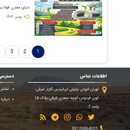
دنیای معدن: فولادین
۸ بهمن ۱۴۰۴
4
3
2
1
اطلاعات تماس
دسترسی
تماس ب
تهران-اتوبان نیایش-ایرانپارس-گلزار شرقی-
کوی فردوس-کوچه سعدی شرقی-پلاک 14
درباره م
واحد 7
09126864225