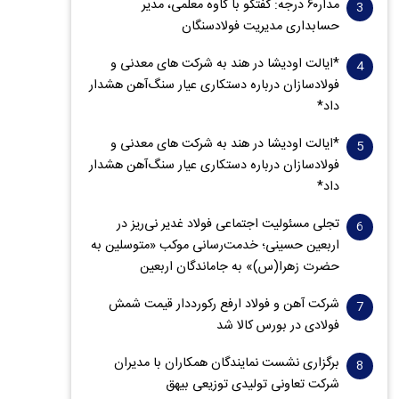
مدار‌۶٠ درجه: گفتگو با کاوه معلمی، مدیر
حسابداری مدیریت فولادسنگان
*ایالت اودیشا در هند به شرکت های معدنی و
فولادسازان درباره دستکاری عیار سنگ‌آهن هشدار
داد*
*ایالت اودیشا در هند به شرکت های معدنی و
فولادسازان درباره دستکاری عیار سنگ‌آهن هشدار
داد*
تجلی مسئولیت اجتماعی فولاد غدیر نی‌ریز در
اربعین حسینی؛ خدمت‌رسانی موکب «متوسلین به
حضرت زهرا(س)» به جاماندگان اربعین
شرکت آهن و فولاد ارفع رکورددار قیمت شمش
فولادی در بورس کالا شد
برگزاری نشست نمایندگان همکاران با مدیران
شرکت تعاونی تولیدی توزیعی بیهق