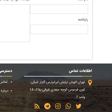
رایانامه
اطلاعات تماس
دسترسی
تماس ب
تهران-اتوبان نیایش-ایرانپارس-گلزار شرقی-
کوی فردوس-کوچه سعدی شرقی-پلاک 14
درباره م
واحد 7