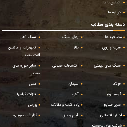
تماس با ما
درباره ما
دسته بندی مطالب
مصاحبه ها
زغال سنگ
سنگ آهن
سرب و روی
طلا
تجهیزات و ماشین
آلات معدنی
سنگ های قیمتی
اکتشافات معدنی
سایر حوزه های
معدنی
فولاد
سیمان
مس
آلومینیوم
آهن
فلزات گرانبها
سایر صنایع
یادداشت و مقالات
بورس
اخبار اقتصادی
فیلم و تیزر
گزارش تصویری
شرکت های برجسته