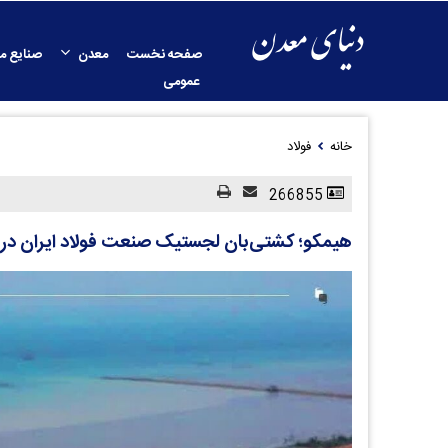
صفحه نخست
معدن
صنایع م
عمومی
خانه
فولاد
266855
هیمکو؛ کشتی‌بان لجستیک صنعت فولاد ایران در د