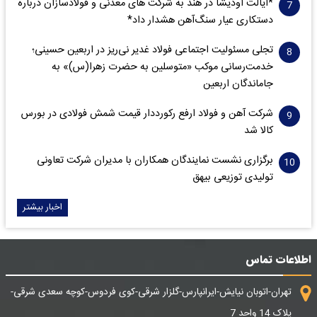
*ایالت اودیشا در هند به شرکت های معدنی و فولادسازان درباره
دستکاری عیار سنگ‌آهن هشدار داد*
تجلی مسئولیت اجتماعی فولاد غدیر نی‌ریز در اربعین حسینی؛
خدمت‌رسانی موکب «متوسلین به حضرت زهرا(س)» به
جاماندگان اربعین
شرکت آهن و فولاد ارفع رکورددار قیمت شمش فولادی در بورس
کالا شد
برگزاری نشست نمایندگان همکاران با مدیران شرکت تعاونی
تولیدی توزیعی بیهق
اخبار بیشتر
اطلاعات تماس
تهران-اتوبان نیایش-ایرانپارس-گلزار شرقی-کوی فردوس-کوچه سعدی شرقی-
پلاک 14 واحد 7