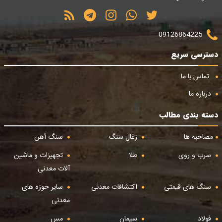
09126864225
دسترسی سریع
تماس با ما
درباره ما
دسته بندی مطالب
مصاحبه ها
زغال سنگ
سنگ آهن
سرب و روی
طلا
تجهیزات و ماشین
آلات معدنی
سنگ های قیمتی
اکتشافات معدنی
سایر حوزه های
معدنی
فولاد
سیمان
مس