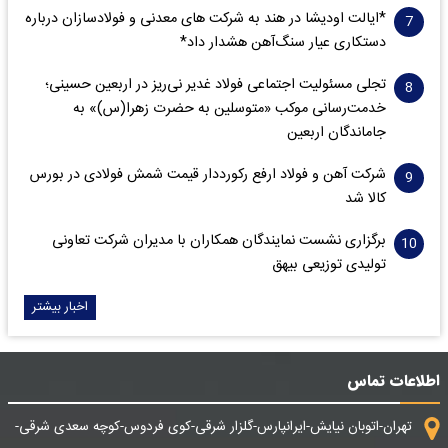
*ایالت اودیشا در هند به شرکت های معدنی و فولادسازان درباره
دستکاری عیار سنگ‌آهن هشدار داد*
تجلی مسئولیت اجتماعی فولاد غدیر نی‌ریز در اربعین حسینی؛
خدمت‌رسانی موکب «متوسلین به حضرت زهرا(س)» به
جاماندگان اربعین
شرکت آهن و فولاد ارفع رکورددار قیمت شمش فولادی در بورس
کالا شد
برگزاری نشست نمایندگان همکاران با مدیران شرکت تعاونی
تولیدی توزیعی بیهق
اخبار بیشتر
اطلاعات تماس
تهران-اتوبان نیایش-ایرانپارس-گلزار شرقی-کوی فردوس-کوچه سعدی شرقی-