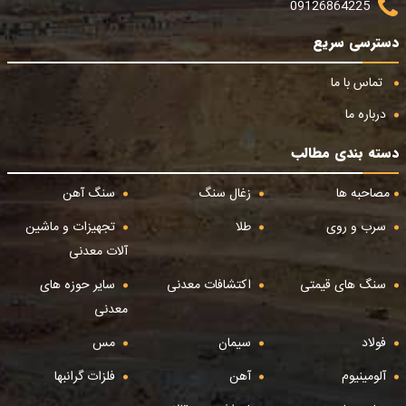
09126864225
دسترسی سریع
تماس با ما
درباره ما
دسته بندی مطالب
مصاحبه ها
زغال سنگ
سنگ آهن
سرب و روی
طلا
تجهیزات و ماشین
آلات معدنی
سنگ های قیمتی
اکتشافات معدنی
سایر حوزه های
معدنی
فولاد
سیمان
مس
آلومینیوم
آهن
فلزات گرانبها