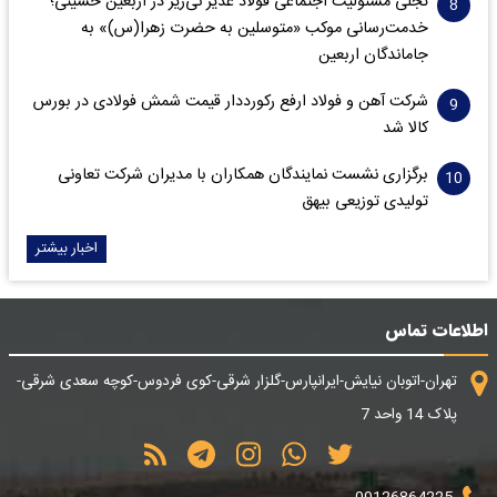
تجلی مسئولیت اجتماعی فولاد غدیر نی‌ریز در اربعین حسینی؛
خدمت‌رسانی موکب «متوسلین به حضرت زهرا(س)» به
جاماندگان اربعین
شرکت آهن و فولاد ارفع رکورددار قیمت شمش فولادی در بورس
کالا شد
برگزاری نشست نمایندگان همکاران با مدیران شرکت تعاونی
تولیدی توزیعی بیهق
اخبار بیشتر
اطلاعات تماس
تهران-اتوبان نیایش-ایرانپارس-گلزار شرقی-کوی فردوس-کوچه سعدی شرقی-
پلاک 14 واحد 7