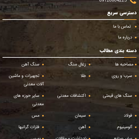
09126864225
دسترسی سریع
تماس با ما
درباره ما
دسته بندی مطالب
مصاحبه ها
زغال سنگ
سنگ آهن
سرب و روی
طلا
تجهیزات و ماشین
آلات معدنی
سنگ های قیمتی
اکتشافات معدنی
سایر حوزه های
معدنی
فولاد
سیمان
مس
آلومینیوم
آهن
فلزات گرانبها
سایر صنایع
یادداشت و مقالات
بورس