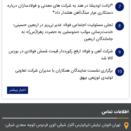
*ایالت اودیشا در هند به شرکت های معدنی و فولادسازان درباره
دستکاری عیار سنگ‌آهن هشدار داد*
تجلی مسئولیت اجتماعی فولاد غدیر نی‌ریز در اربعین حسینی؛
خدمت‌رسانی موکب «متوسلین به حضرت زهرا(س)» به
جاماندگان اربعین
شرکت آهن و فولاد ارفع رکورددار قیمت شمش فولادی در بورس
کالا شد
برگزاری نشست نمایندگان همکاران با مدیران شرکت تعاونی
تولیدی توزیعی بیهق
اخبار بیشتر
اطلاعات تماس
تهران-اتوبان نیایش-ایرانپارس-گلزار شرقی-کوی فردوس-کوچه سعدی شرقی-