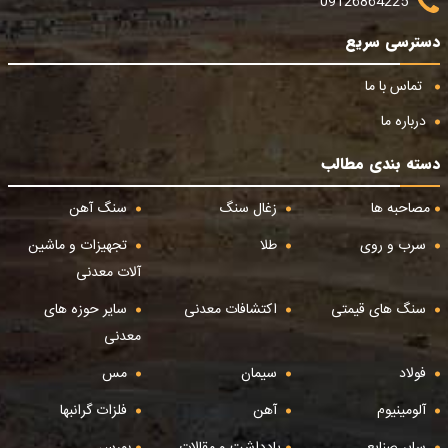
09126864225
دسترسی سریع
تماس با ما
درباره ما
دسته بندی مطالب
مصاحبه ها
زغال سنگ
سنگ آهن
سرب و روی
طلا
تجهیزات و ماشین
آلات معدنی
سنگ های قیمتی
اکتشافات معدنی
سایر حوزه های
معدنی
فولاد
سیمان
مس
آلومینیوم
آهن
فلزات گرانبها
سایر صنایع
یادداشت و مقالات
بورس