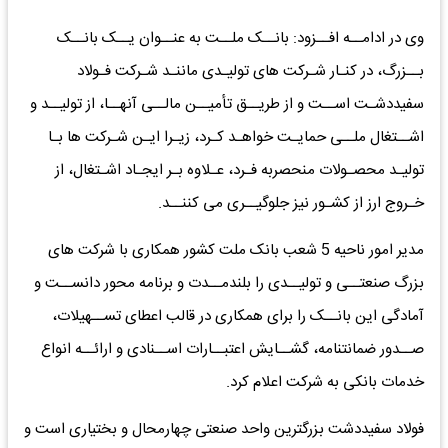
وی در ادامــه افــزود: بانــک ملــت به عنــوان یــک بانــک
بــزرگ، در کنـار شـرکت های تولیـدی ماننـد شـرکت فـولاد
سفیددشـت اســت و از طریــق تأمیــن مالــی آنهــا، از تولیــد و
اشــتغال ملــی حمایـت خواهـد کـرد، زیـرا ایـن شـرکت ها بـا
تولیـد محصـولات منحصربه فـرد، عـلاوه بـر ایجـاد اشـتغال، از
خـروج ارز از کشـور نیز جلوگیــری می کننــد.
مدیر امور ناحیه 5 شعب بانک ملت کشور همکاری با شرکت های
بزرگ صنعتــی و تولیــدی را بلندمــدت و برنامه محور دانســت و
آمادگی این بانــک را برای همکاری در قالب اعطای تســهیلات،
صــدور ضمانتنامه، گشــایش اعتبــارات اســنادی و ارائــه انواع
خدمات بانکی به شرکت اعلام کرد.
فولاد سفیددشت بزرگترین واحد صنعتی چهارمحال و بختیاری است و