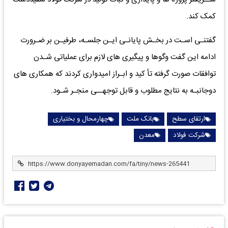
کمک کند.
گفتنـی اسـت در بخـش پایانـی ایـن جلسـه، طرفیـن بر ضـرورت
ادامه این گفت وگوها و پیگیری های لازم برای عملیاتی شـدن
توافقات صورت گرفته تأ کید و ابـراز امیدواری کردند که همکاری های
دوجانبـه به نتایج مطلوب و قابل توجهــی منجـر شـود.
ارتقای سطح
بانک ملت
چهارمحال و بختیاری
شرکت فولاد
معدن