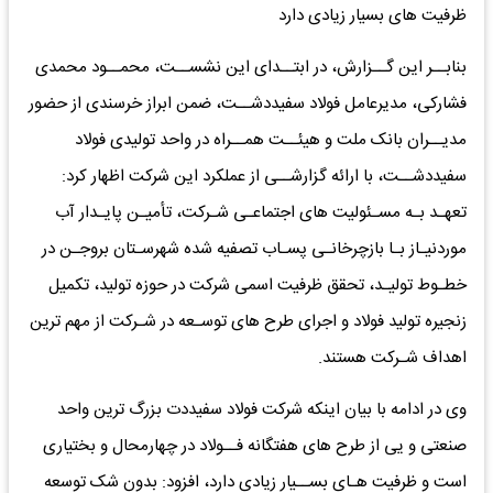
ظرفیت های بسیار زیادی دارد
بنابــر این گــزارش، در ابتــدای این نشســت، محمــود محمدی
فشارکی، مدیرعامل فولاد سفیددشــت، ضمن ابراز خرسندی از حضور
مدیــران بانک ملت و هیئــت همــراه در واحد تولیدی فولاد
سفیددشــت، با ارائه گزارشــی از عملکرد این شرکت اظهار کرد:
تعهـد بـه مسـئولیت های اجتماعـی شـرکت، تأمیـن پایـدار آب
موردنیـاز بـا بازچرخانـی پسـاب تصفیه شده شهرسـتان بروجـن در
خطـوط تولیـد، تحقق ظرفیت اسمی شرکت در حوزه تولید، تکمیل
زنجیره تولید فولاد و اجرای طرح های توسـعه در شـرکت از مهم ترین
اهداف شـرکت هستند.
وی در ادامه با بیان اینکه شرکت فولاد سفیددت بزرگ ترین واحد
صنعتی و یی از طرح های هفتگانه فــولاد در چهارمحال و بختیاری
است و ظرفیت هـای بســیار زیادی دارد، افزود: بدون شک توسعه