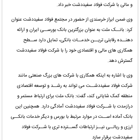
و مالی با شرکت فولاد سفیددشت خبر داد.
وی ضمن ابراز خرسندی از حضور در مجتمع فولاد سفیددشت عنوان
کرد: بانــک ملت به عنوان بزرگترین بانک بورســی ایران و ارائه
دهنــده رقابتی تریــن خدمــات بانکی، تمایل دارد ســطح
همکاری های مالی و اقتصادی خود را با شرکت فولاد سفیددشت
گسترش دهد.
وی با اشاره به اینکه همکاری با شرکت های بزرگ صنعتی مانند
شرکت فولاد سفیددشــت می تواند به رشــد و توسعه اقتصادی
منطقه کمک شایانی کند، گفت: بانک ملت برای ارتباط مستمر و
درازمدت با شــرکت فولاد سفیددشت آمادگی دارد. همچنین این
بانک آماده اســت در موارد مرتبط با بورس و دیگر خدمات بانکــی
ارزی و ریالــی نیــز ارتباطات گســترده تری با شــرکت فولاد
سفیددشت برقرار سازد