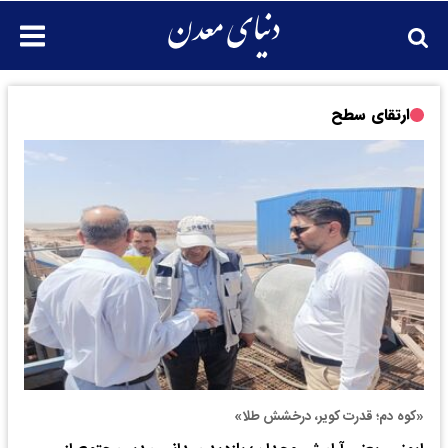
ارتقای سطح
«کوه دم؛ قدرت کویر، درخشش طلا»